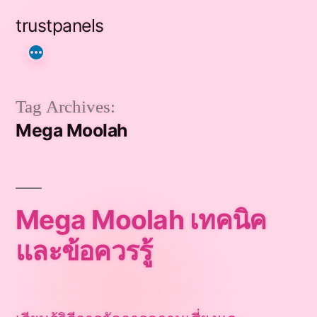
Skip
trustpanels
to
content
Tag Archives:
Mega Moolah
Mega Moolah เทคนิค
และข้อควรรู้