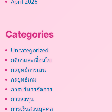
April 2026
Categories
Uncategorized
กติกาและเงื่อนไข
กลยุทธ์การเล่น
กลยุทธ์เกม
การบริหารจัดการ
การลงทุน
การเงินส่วนบุคคล