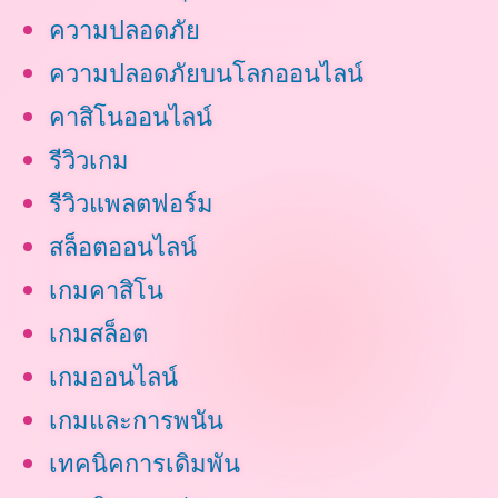
ความปลอดภัย
ความปลอดภัยบนโลกออนไลน์
คาสิโนออนไลน์
รีวิวเกม
รีวิวแพลตฟอร์ม
สล็อตออนไลน์
เกมคาสิโน
เกมสล็อต
เกมออนไลน์
เกมและการพนัน
เทคนิคการเดิมพัน