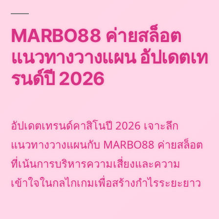
MARBO88 ค่ายสล็อต
แนวทางวางแผน อัปเดตเท
รนด์ปี 2026
อัปเดตเทรนด์คาสิโนปี 2026 เจาะลึก
แนวทางวางแผนกับ MARBO88 ค่ายสล็อต
ที่เน้นการบริหารความเสี่ยงและความ
เข้าใจในกลไกเกมเพื่อสร้างกำไรระยะยาว