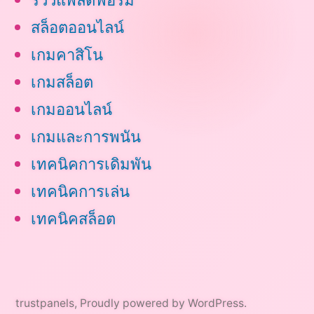
สล็อตออนไลน์
เกมคาสิโน
เกมสล็อต
เกมออนไลน์
เกมและการพนัน
เทคนิคการเดิมพัน
เทคนิคการเล่น
เทคนิคสล็อต
trustpanels
,
Proudly powered by WordPress.