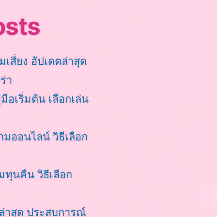
osts
เสี่ยง อัปเดตล่าสุด
ร่า
ือเริ่มต้น เลือกเล่น
กมออนไลน์ วิธีเลือก
มทุนคืน วิธีเลือก
ล่าสุด ประสบการณ์