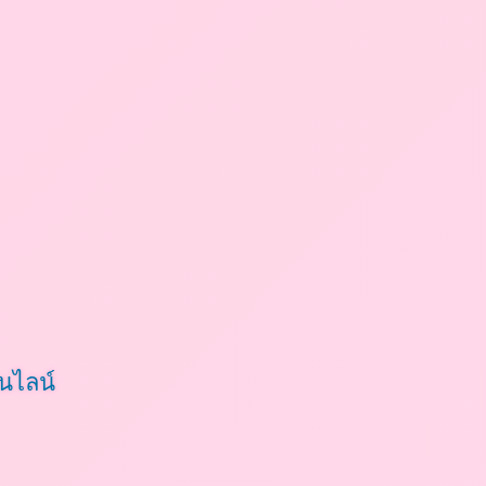
นไลน์