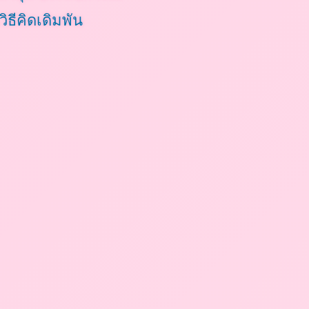
นวิธีคิดเดิมพัน