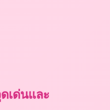
จุดเด่นและ