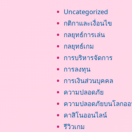
Uncategorized
กติกาและเงื่อนไข
กลยุทธ์การเล่น
กลยุทธ์เกม
การบริหารจัดการ
การลงทุน
การเงินส่วนบุคคล
ความปลอดภัย
ความปลอดภัยบนโลกออ
คาสิโนออนไลน์
รีวิวเกม